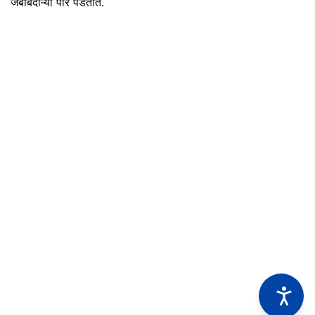
जबाबदाऱ्या पार पडतात.