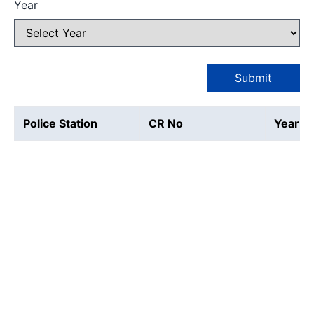
Year
Submit
Police Station
CR No
Year